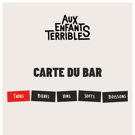
CARTE DU BAR
Boissons cha
Bières
Tapas
Softs
Vins